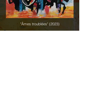
"Âmes troublées" (2023)
Peinture acrylique
Châssis toilé
146 x 188cm
"Âmes troublées" 2023